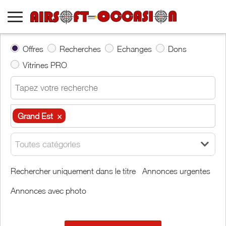
Offres
Recherches
Echanges
Dons
Vitrines PRO
Grand Est
×
Grand Est
×
Toutes catégories
Autour de moi
Rechercher uniquement dans le titre
Annonces urgentes
Annonces avec photo
Effacer
Valider