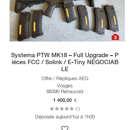
3
Systema PTW MK18 – Full Upgrade – P
ièces FCC / Solink / E-Tiny NÉGOCIAB
LE
Offre / Répliques AEG
Vosges
88390 Renauvoid
1 400,00
€
(0)
Déposée aujourd'hui à 1h00