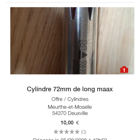
1
Cylindre 72mm de long maax
Offre / Cylindres
Meurthe-et-Moselle
54370 Deuxville
10,00
€
(0)