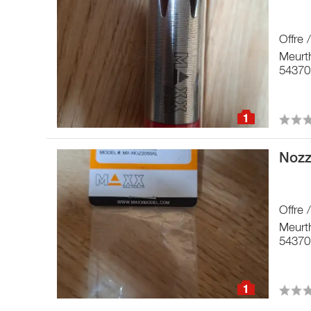
Offre 
Meurt
54370 
1
Nozz
Offre 
Meurt
54370 
1