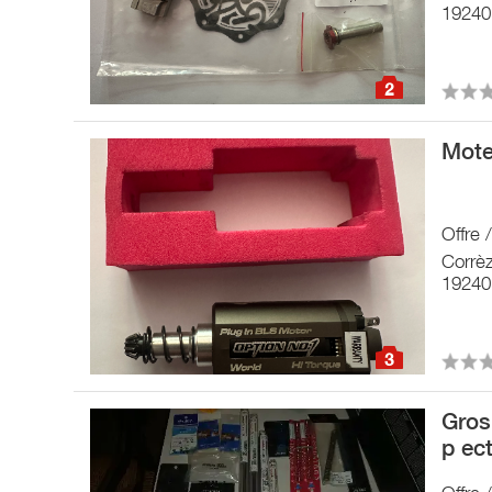
19240
2
Mote
Offre 
Corrè
19240
3
Gros
p ect