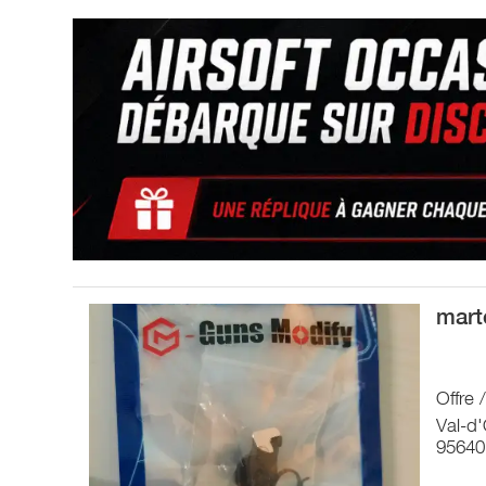
mart
Offre 
Val-d'
95640