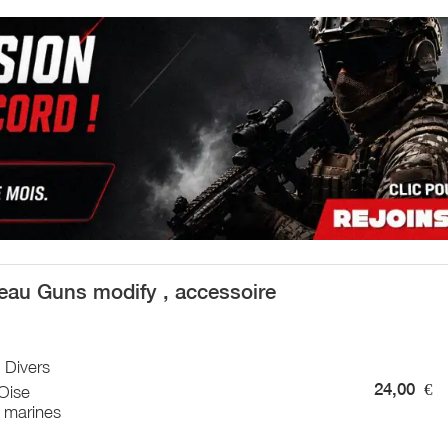
eau Guns modify , accessoire
/ Divers
24,00
€
Oise
 marines