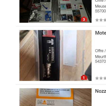
Offre 
Meus
55700
3
Mote
Offre 
Meurt
54370 
1
Nozz