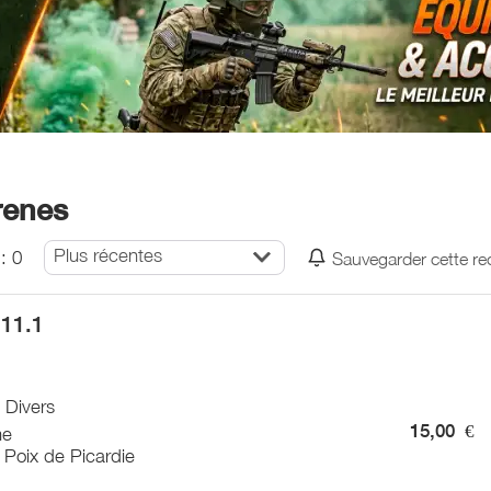
renes
Plus récentes
: 0
Sauvegarder cette r
 11.1
/ Divers
15,00
€
e
 Poix de Picardie