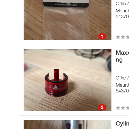
Offre 
Meurt
54370 
1
Maxx
ng
Offre 
Meurt
54370 
2
Cyli