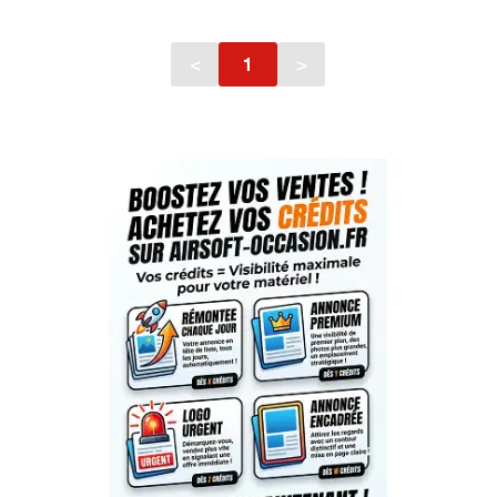
<
1
>