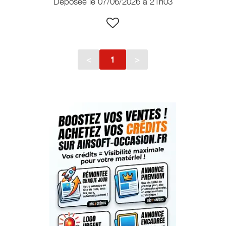
Déposée le 07/06/2026 à 21h03
<
1
>