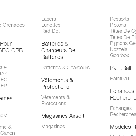
Lasers
Ressorts
e Grenades
Lunettes
Pistons
Red Dot
Têtes De Cy
Têtes De Pi
 Pour
Batteries &
Pignons Ge
Nozzels
 AEG GBB
Chargeurs De
Gearbox
Batteries
CO²
Batteries & Chargeurs
PaintBall
GAZ
PaintBall
AEG
Vêtements &
AEP
Protections
Echanges 
Vêtements &
Recherch
ernes
Protections
Echanges
Recherche
gle
Magasines Airsoft
Magasines
Modèles R
mme &
 Canon