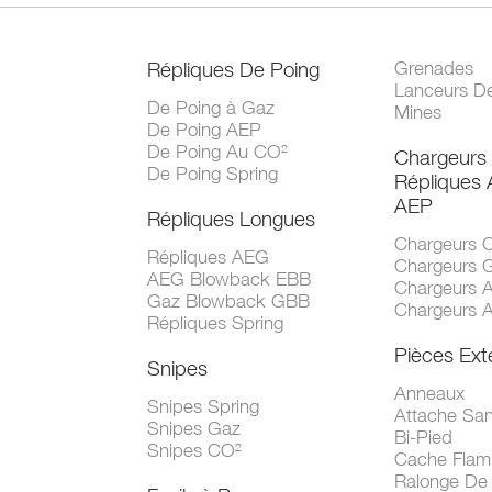
Répliques De Poing
Grenades
Lanceurs D
De Poing à Gaz
Mines
De Poing AEP
De Poing Au CO²
Chargeurs
De Poing Spring
Répliques
AEP
Répliques Longues
Chargeurs 
Répliques AEG
Chargeurs 
AEG Blowback EBB
Chargeurs 
Gaz Blowback GBB
Chargeurs 
Répliques Spring
Pièces Ext
Snipes
Anneaux
Snipes Spring
Attache San
Snipes Gaz
Bi-Pied
Snipes CO²
Cache Fla
Ralonge De