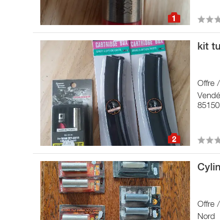
1
kit 
Offre 
Vend
85150 
2
Cyli
Offre 
Nord