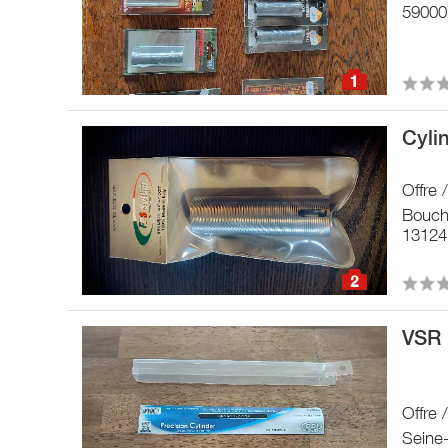
59000 l
1
Cyli
Offre 
Bouch
13124
2
VSR 
Offre 
Seine