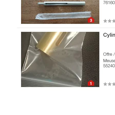
76160
3
Cyli
Offre 
Meus
55240
1