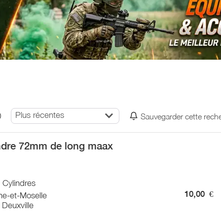
Plus récentes
0
Sauvegarder cette rech
ndre 72mm de long maax
/ Cylindres
10,00
€
he-et-Moselle
Deuxville