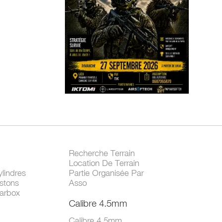
Recherche Terrain
Location De Terrain
lindres
Partie Organisée Par
stons
Asso
arbox
Calibre 4.5mm
Calibre 4.5mm