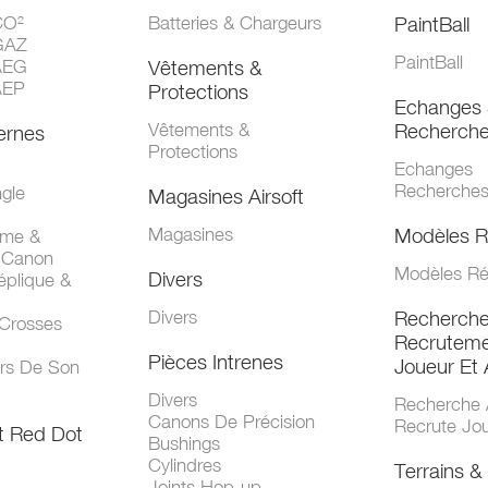
CO²
Batteries & Chargeurs
PaintBall
GAZ
PaintBall
AEG
Vêtements &
AEP
Protections
Echanges 
Vêtements &
Recherch
ernes
Protections
Echanges
Recherche
gle
Magasines Airsoft
Magasines
Modèles R
mme &
 Canon
Modèles Ré
Divers
éplique &
Divers
Recherch
 Crosses
Recruteme
Pièces Intrenes
Joueur Et 
urs De Son
Divers
Recherche 
Canons De Précision
Recrute Jo
t Red Dot
Bushings
Cylindres
Terrains & 
Joints Hop-up