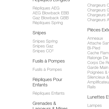
Chargeurs 
Répliques AEG
Chargeurs 
AEG Blowback EBB
Chargeurs 
Gaz Blowback GBB
Chargeurs 
Répliques Spring
Pièces Ext
Snipes
Anneaux
Snipes Spring
Attache San
Snipes Gaz
Bi-Pied
Snipes CO²
Cache Fla
Ralonge De
Fusils à Pompes
Corps De R
Garde Main
Fusils à Pompes
Poignées &
Silencieux &
Répliques Pour
Amplificate
Enfants
Rails
Répliques Enfants
Lunettes E
Grenades &
Lampes
Lanceurs & Mines