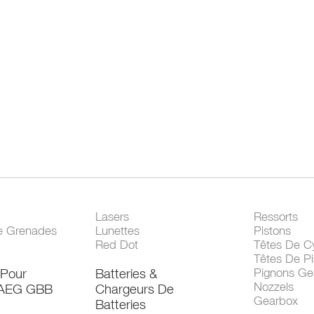
Lasers
Ressorts
e Grenades
Lunettes
Pistons
Red Dot
Têtes De Cy
Têtes De Pi
 Pour
Batteries &
Pignons Ge
Nozzels
 AEG GBB
Chargeurs De
Gearbox
Batteries