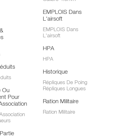
EMPLOIS Dans
L'airsoft
EMPLOIS Dans
&
L'airsoft
es
HPA
s
HPA
éduits
Historique
duits
Répliques De Poing
Répliques Longues
e Ou
nt Pour
Ration Militaire
Association
Ration Militaire
Association
ueurs
Partie