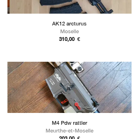
AK12 arcturus
Moselle
310,00
€
M4 Pdw rattler
Meurthe-et-Moselle
203,00
€