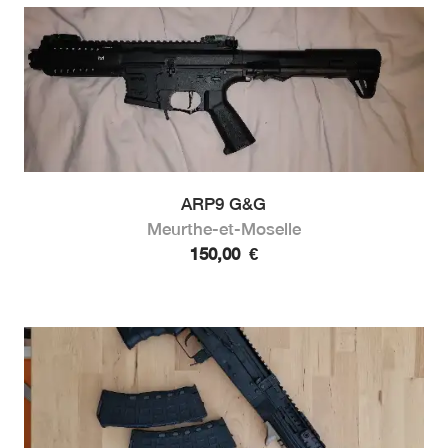
ARP9 G&G
Meurthe-et-Moselle
150,00
€