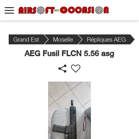
Grand Est
Moselle
Répliques AEG
AEG Fusil FLCN 5.56 asg