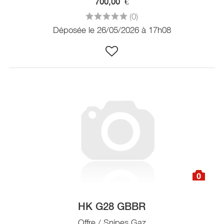
700,00
€
(0)
Déposée le 26/05/2026 à 17h08
0
HK G28 GBBR
Offre / Snipes Gaz