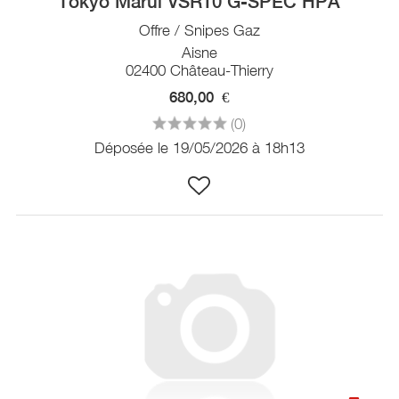
Tokyo Marui VSR10 G-SPEC HPA
Offre / Snipes Gaz
Aisne
02400 Château-Thierry
680,00
€
(0)
Déposée le 19/05/2026 à 18h13