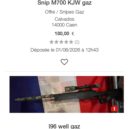
Snip M700 KJW gaz
Offre / Snipes Gaz
Calvados
14000 Caen
180,00
€
(0)
Déposée le 01/06/2026 à 12h43
1
l96 well gaz