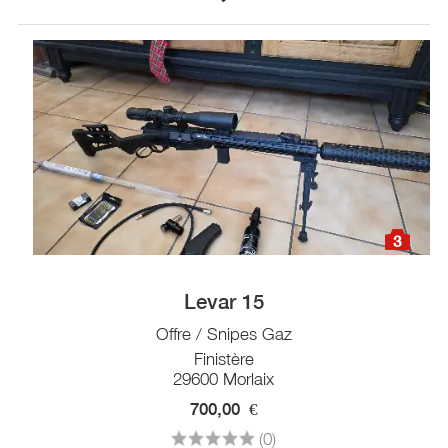
3
Levar 15
Offre / Snipes Gaz
Finistère
29600 Morlaix
700,00
€
(0)