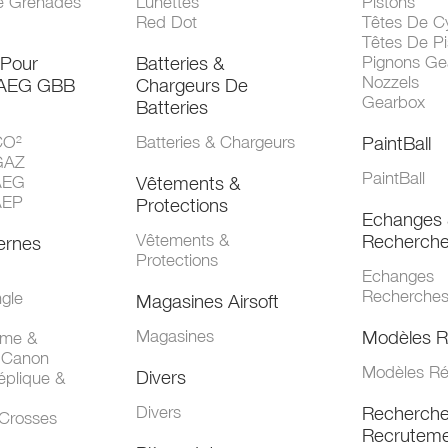
e Grenades
Lunettes
Pistons
Red Dot
Têtes De Cy
Têtes De Pi
 Pour
Batteries &
Pignons Ge
Nozzels
 AEG GBB
Chargeurs De
Gearbox
Batteries
CO²
Batteries & Chargeurs
PaintBall
GAZ
PaintBall
AEG
Vêtements &
AEP
Protections
Echanges 
Vêtements &
Recherch
ernes
Protections
Echanges
Recherche
gle
Magasines Airsoft
Magasines
Modèles R
mme &
 Canon
Modèles Ré
Divers
éplique &
Divers
Recherch
 Crosses
Recruteme