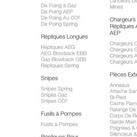
Lanceurs D
De Poing à Gaz
Mines
De Poing AEP
De Poing Au CO²
Chargeurs
De Poing Spring
Répliques
AEP
Répliques Longues
Chargeurs 
Répliques AEG
Chargeurs 
AEG Blowback EBB
Chargeurs 
Gaz Blowback GBB
Chargeurs 
Répliques Spring
Pièces Ext
Snipes
Anneaux
Snipes Spring
Attache San
Snipes Gaz
Bi-Pied
Snipes CO²
Cache Fla
Ralonge De
Fusils à Pompes
Corps De R
Garde Main
Fusils à Pompes
Poignées &
Silencieux &
Répliques Pour