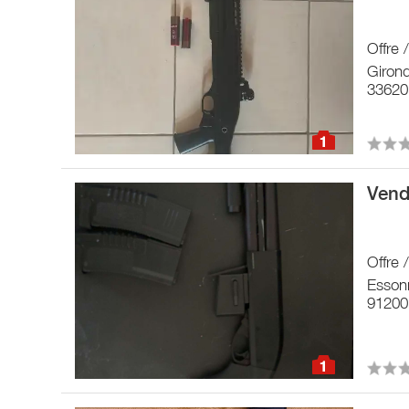
Offre 
Giron
33620
1
Vend
Offre 
Esson
91200
1