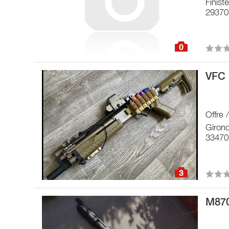
Finist
29370
0
VFC 
Offre 
Giron
33470
3
M87