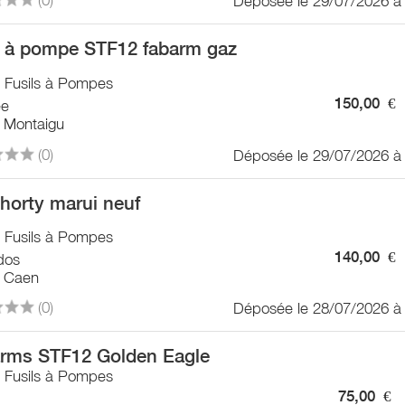
Déposée le 29/07/2026 à
l à pompe STF12 fabarm gaz
/ Fusils à Pompes
150,00
€
ée
 Montaigu
(0)
Déposée le 29/07/2026 à
horty marui neuf
/ Fusils à Pompes
140,00
€
dos
 Caen
(0)
Déposée le 28/07/2026 à
rms STF12 Golden Eagle
/ Fusils à Pompes
75,00
€