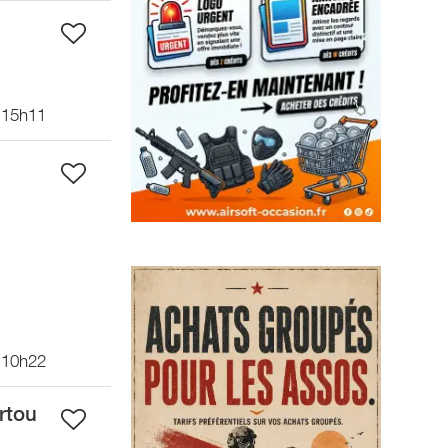
 15h11
 10h22
rtou