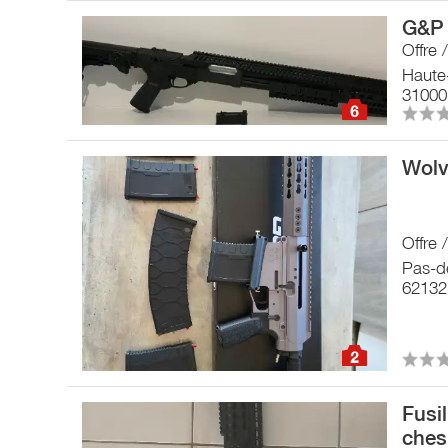
G&P 
Offre 
Haute
31000
6
Wolv
Offre 
Pas-d
62132
2
Fusi
ches