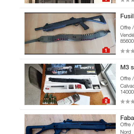
Fusi
Offre 
Vend
85600
1
M3 s
Offre 
Calva
14000
2
Faba
Offre 
Nord