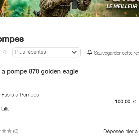
Pompes
Plus récentes
: 0
Sauvegarder cette r
l a pompe 870 golden eagle
/ Fusils à Pompes
100,00
€
Lille
(0)
Déposée hier à