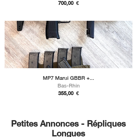
700,00
€
MP7 Marui GBBR +...
Bas-Rhin
355,00
€
Petites Annonces - Répliques
Longues