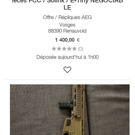
ièces FCC / Solink / E-Tiny NÉGOCIAB
LE
Offre / Répliques AEG
Vosges
88390 Renauvoid
1 400,00
€
(0)
Déposée aujourd'hui à 1h00