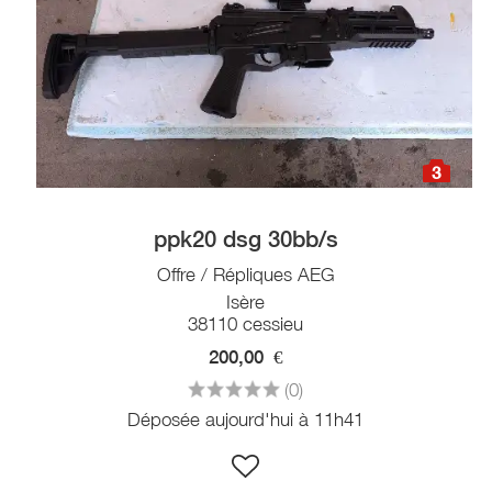
3
ppk20 dsg 30bb/s
Offre / Répliques AEG
Isère
38110 cessieu
200,00
€
(0)
Déposée aujourd'hui à 11h41