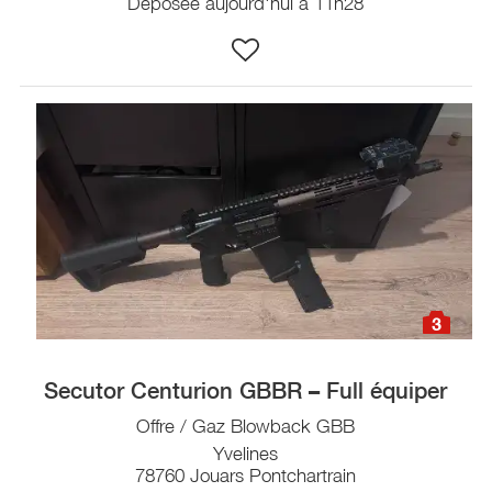
Déposée aujourd'hui à 11h28
3
Secutor Centurion GBBR – Full équiper
Offre / Gaz Blowback GBB
Yvelines
78760 Jouars Pontchartrain