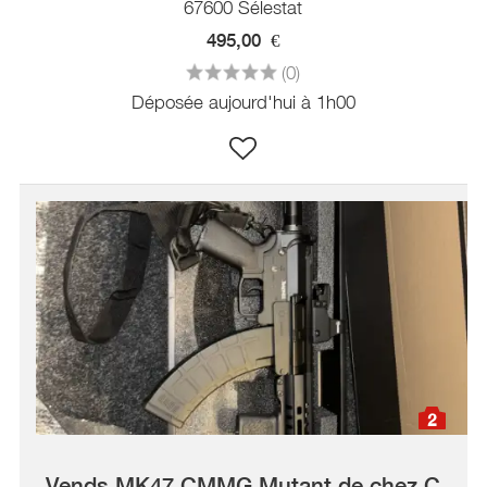
67600 Sélestat
495,00
€
(0)
Déposée aujourd'hui à 1h00
2
Vends MK47 CMMG Mutant de chez C