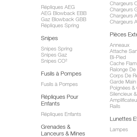
Chargeurs 
Répliques AEG
Chargeurs 
AEG Blowback EBB
Chargeurs 
Gaz Blowback GBB
Chargeurs 
Répliques Spring
Pièces Ext
Snipes
Anneaux
Snipes Spring
Attache San
Snipes Gaz
Bi-Pied
Snipes CO²
Cache Fla
Ralonge De
Fusils à Pompes
Corps De R
Garde Main
Fusils à Pompes
Poignées &
Silencieux &
Répliques Pour
Amplificate
Enfants
Rails
Répliques Enfants
Lunettes E
Grenades &
Lampes
Lanceurs & Mines