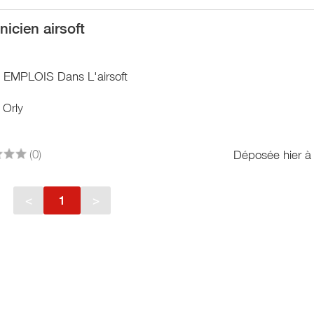
nicien airsoft
/ EMPLOIS Dans L'airsoft
 Orly
(0)
Déposée hier à
<
1
>