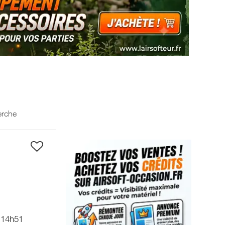
erche
 14h51