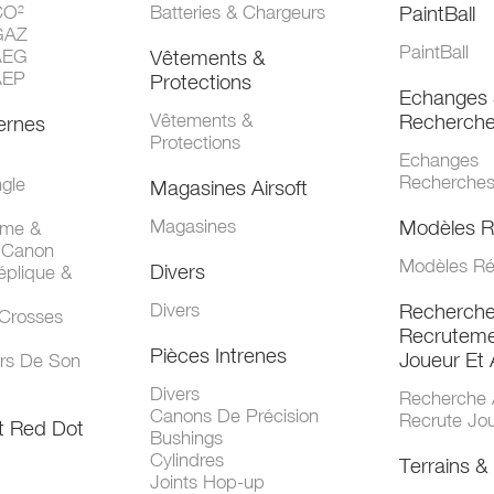
CO²
Batteries & Chargeurs
PaintBall
GAZ
PaintBall
AEG
Vêtements &
AEP
Protections
Echanges 
Vêtements &
Recherch
ernes
Protections
Echanges
Recherche
gle
Magasines Airsoft
Magasines
Modèles R
mme &
 Canon
Modèles Ré
Divers
éplique &
Divers
Recherch
 Crosses
Recruteme
Pièces Intrenes
Joueur Et 
urs De Son
Divers
Recherche 
Canons De Précision
Recrute Jo
t Red Dot
Bushings
Cylindres
Terrains & 
Joints Hop-up