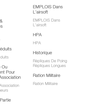
EMPLOIS Dans
L'airsoft
EMPLOIS Dans
&
L'airsoft
es
HPA
s
HPA
éduits
Historique
duits
Répliques De Poing
Répliques Longues
e Ou
nt Pour
Ration Militaire
Association
Ration Militaire
Association
ueurs
Partie