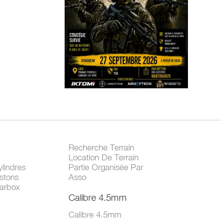
Recherche Terrain
Location De Terrain
lindres
Partie Organisée Par
stons
Asso
arbox
Calibre 4.5mm
Calibre 4.5mm