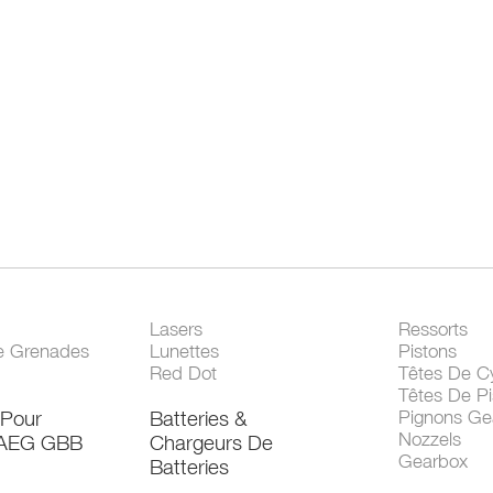
Lasers
Ressorts
e Grenades
Lunettes
Pistons
Red Dot
Têtes De Cy
Têtes De Pi
 Pour
Batteries &
Pignons Ge
Nozzels
 AEG GBB
Chargeurs De
Gearbox
Batteries