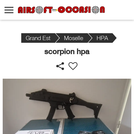
Grand Est
Moselle
HPA
scorpion hpa