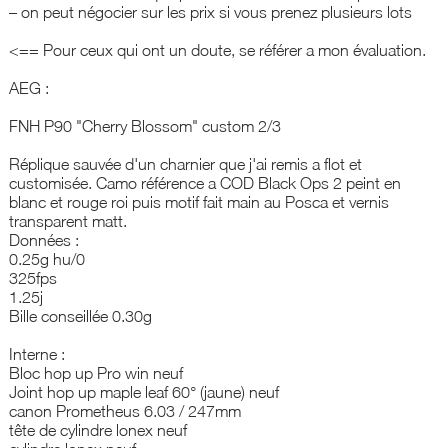
– on peut négocier sur les prix si vous prenez plusieurs lots
<== Pour ceux qui ont un doute, se référer a mon évaluation.
AEG :
FNH P90 "Cherry Blossom" custom 2/3
Réplique sauvée d'un charnier que j'ai remis a flot et
customisée. Camo référence a COD Black Ops 2 peint en
blanc et rouge roi puis motif fait main au Posca et vernis
transparent matt.
Données :
0.25g hu/0
325fps
1.25j
Bille conseillée 0.30g
Interne :
Bloc hop up Pro win neuf
Joint hop up maple leaf 60° (jaune) neuf
canon Prometheus 6.03 / 247mm
tête de cylindre lonex neuf