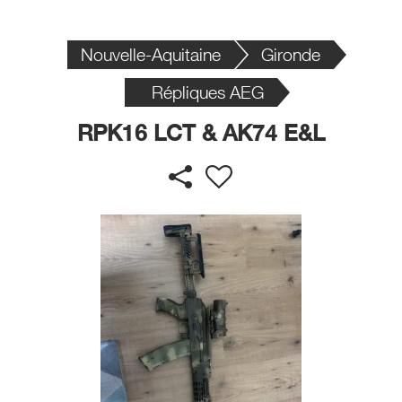
Nouvelle-Aquitaine
Gironde
Répliques AEG
RPK16 LCT & AK74 E&L