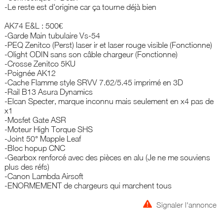
-Le reste est d'origine car ça tourne déjà bien
AK74 E&L : 500€
-Garde Main tubulaire Vs-54
-PEQ Zenitco (Perst) laser ir et laser rouge visible (Fonctionne)
-Olight ODIN sans son câble chargeur (Fonctionne)
-Crosse Zenitco 5KU
-Poignée AK12
-Cache Flamme style SRVV 7.62/5.45 imprimé en 3D
-Rail B13 Asura Dynamics
-Elcan Specter, marque inconnu mais seulement en x4 pas de
x1
-Mosfet Gate ASR
-Moteur High Torque SHS
-Joint 50° Mapple Leaf
-Bloc hopup CNC
-Gearbox renforcé avec des pièces en alu (Je ne me souviens
plus des réfs)
-Canon Lambda Airsoft
-ENORMEMENT de chargeurs qui marchent tous
Signaler l'annonce