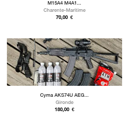
M15A4 M4A1...
Charente-Maritime
70,00
€
Cyma AKS74U AEG...
Gironde
180,00
€