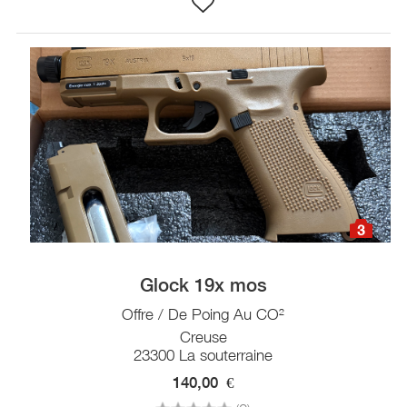
3
Glock 19x mos
Offre / De Poing Au CO²
Creuse
23300 La souterraine
140,00
€