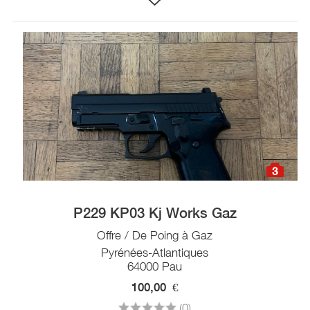
3
P229 KP03 Kj Works Gaz
Offre / De Poing à Gaz
Pyrénées-Atlantiques
64000 Pau
100,00
€
(0)