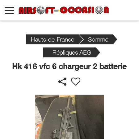
Hauts-de-France
Somme
Répliques AEG
Hk 416 vfc 6 chargeur 2 batterie