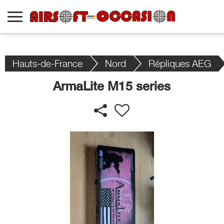
Hauts-de-France
Nord
Répliques AEG
ArmaLite M15 series