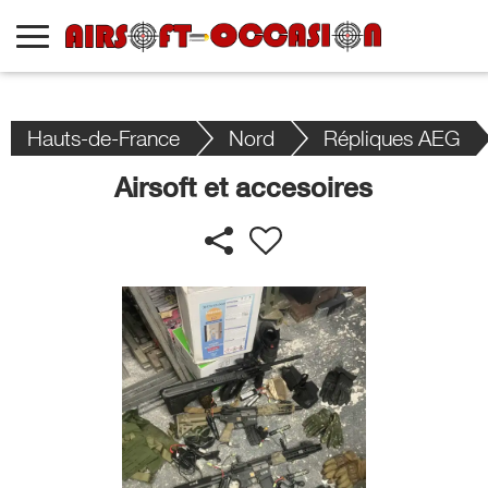
Hauts-de-France
Nord
Répliques AEG
Airsoft et accesoires