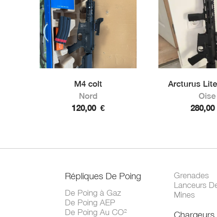
M4 colt
Arcturus Lit
Nord
Oise
120,00
€
280,0
Répliques De Poing
Grenades
Lanceurs D
De Poing à Gaz
Mines
De Poing AEP
De Poing Au CO²
Chargeurs