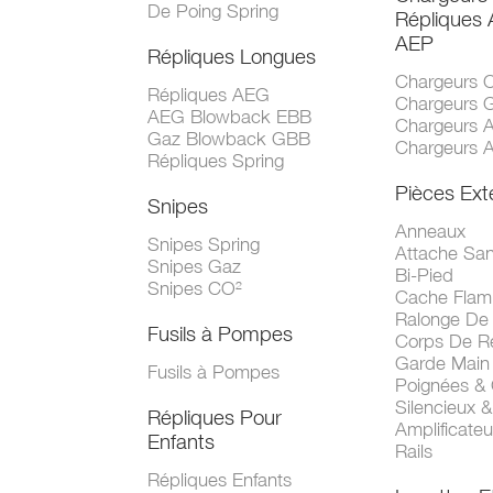
De Poing Spring
Répliques
AEP
Répliques Longues
Chargeurs 
Répliques AEG
Chargeurs 
AEG Blowback EBB
Chargeurs 
Gaz Blowback GBB
Chargeurs 
Répliques Spring
Pièces Ext
Snipes
Anneaux
Snipes Spring
Attache San
Snipes Gaz
Bi-Pied
Snipes CO²
Cache Fla
Ralonge De
Fusils à Pompes
Corps De R
Garde Main
Fusils à Pompes
Poignées &
Silencieux &
Répliques Pour
Amplificate
Enfants
Rails
Répliques Enfants