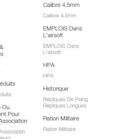
Calibre 4.5mm
Calibre 4.5mm
EMPLOIS Dans
L'airsoft
EMPLOIS Dans
&
L'airsoft
es
HPA
s
HPA
éduits
Historique
duits
Répliques De Poing
Répliques Longues
e Ou
nt Pour
Ration Militaire
Association
Ration Militaire
Association
ueurs