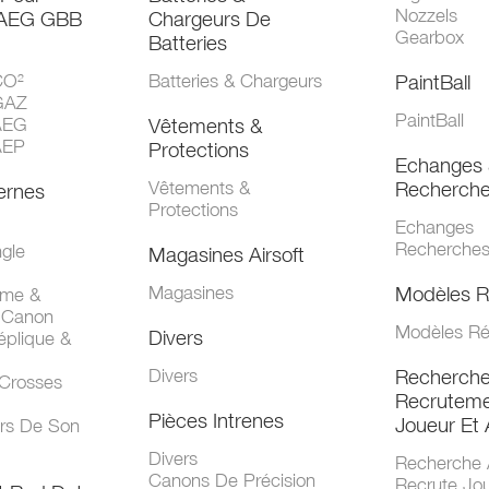
Nozzels
 AEG GBB
Chargeurs De
Gearbox
Batteries
CO²
Batteries & Chargeurs
PaintBall
GAZ
PaintBall
AEG
Vêtements &
AEP
Protections
Echanges 
Vêtements &
Recherch
ernes
Protections
Echanges
Recherche
gle
Magasines Airsoft
Magasines
Modèles R
mme &
 Canon
Modèles Ré
Divers
éplique &
Divers
Recherch
 Crosses
Recruteme
Pièces Intrenes
Joueur Et 
urs De Son
Divers
Recherche 
Canons De Précision
Recrute Jo