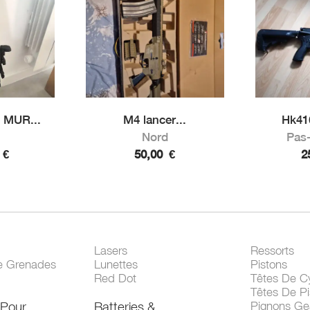
e MUR...
M4 lancer...
Hk416
Nord
Pas-
0
€
50,00
€
2
Lasers
Ressorts
e Grenades
Lunettes
Pistons
Red Dot
Têtes De Cy
Têtes De Pi
 Pour
Batteries &
Pignons Ge