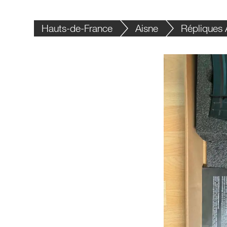
Hauts-de-France
Aisne
Répliques