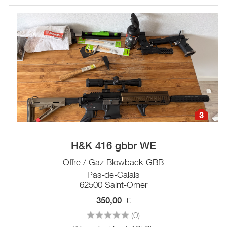
3
H&K 416 gbbr WE
Offre / Gaz Blowback GBB
Pas-de-Calais
62500 Saint-Omer
350,00
€
(0)