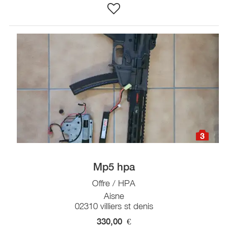
3
Mp5 hpa
Offre / HPA
Aisne
02310 villiers st denis
330,00
€