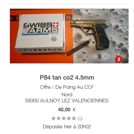
3
P84 tan co2 4.5mm
Offre / De Poing Au CO²
Nord
59300 AULNOY LEZ VALENCIENNES
40,00
€
(0)
Déposée hier à 20h02