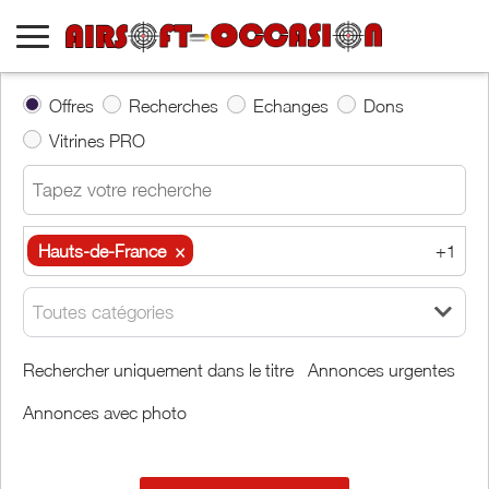
Offres
Recherches
Echanges
Dons
Vitrines PRO
Hauts-de-France
×
+1
Hauts-de-France
×
Aisne
×
Toutes catégories
Autour de moi
Rechercher uniquement dans le titre
Annonces urgentes
Annonces avec photo
Effacer
Valider