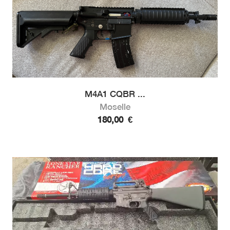
M4A1 CQBR ...
Moselle
180,00
€