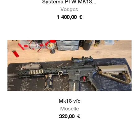
Systema PTW MK18...
Vosges
1 400,00
€
Mk18 vfc
Moselle
320,00
€