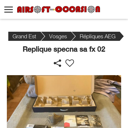
Grand Est
Vosges
Répliques AEG
Replique specna sa fx 02