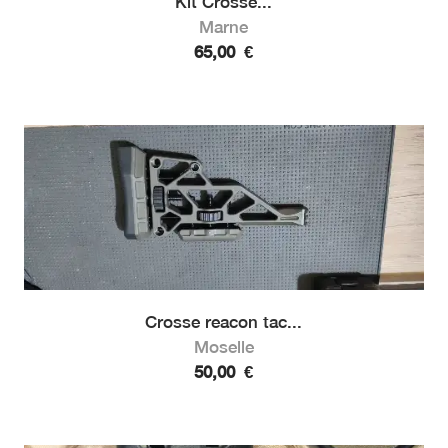
Kit Crosse...
Marne
65,00
€
Crosse reacon tac...
Moselle
50,00
€