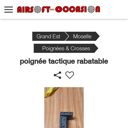
Grand Est
Moselle
Poignées & Crosses
poignée tactique rabatable