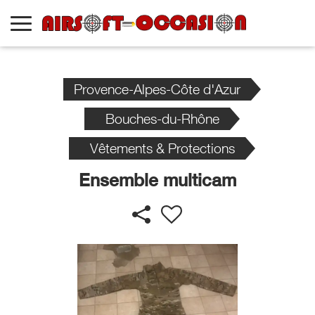
Provence-Alpes-Côte d'Azur
Bouches-du-Rhône
Vêtements & Protections
Ensemble multicam