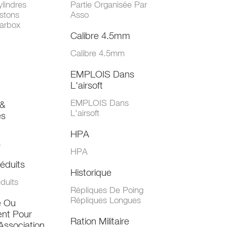
lindres
Partie Organisée Par
stons
Asso
arbox
Calibre 4.5mm
Calibre 4.5mm
EMPLOIS Dans
L'airsoft
EMPLOIS Dans
&
L'airsoft
es
HPA
s
HPA
éduits
Historique
duits
Répliques De Poing
Répliques Longues
e Ou
nt Pour
Ration Militaire
Association