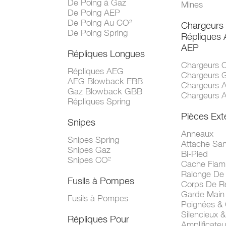
De Poing à Gaz
Mines
De Poing AEP
De Poing Au CO²
Chargeurs
De Poing Spring
Répliques
AEP
Répliques Longues
Chargeurs 
Répliques AEG
Chargeurs 
AEG Blowback EBB
Chargeurs 
Gaz Blowback GBB
Chargeurs 
Répliques Spring
Pièces Ext
Snipes
Anneaux
Snipes Spring
Attache San
Snipes Gaz
Bi-Pied
Snipes CO²
Cache Fla
Ralonge De
Fusils à Pompes
Corps De R
Garde Main
Fusils à Pompes
Poignées &
Silencieux &
Répliques Pour
Amplificate