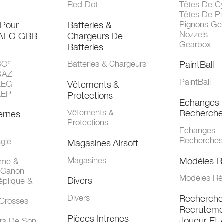
Red Dot
Têtes De Cy
Têtes De Pi
 Pour
Batteries &
Pignons Ge
Nozzels
 AEG GBB
Chargeurs De
Gearbox
Batteries
CO²
Batteries & Chargeurs
PaintBall
GAZ
PaintBall
AEG
Vêtements &
AEP
Protections
Echanges 
Vêtements &
Recherch
ernes
Protections
Echanges
Recherche
gle
Magasines Airsoft
Magasines
Modèles R
mme &
 Canon
Modèles Ré
Divers
éplique &
Divers
Recherch
 Crosses
Recruteme
Pièces Intrenes
Joueur Et 
urs De Son