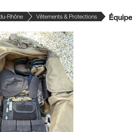
du-Rhône
Vêtements & Protections
Équip