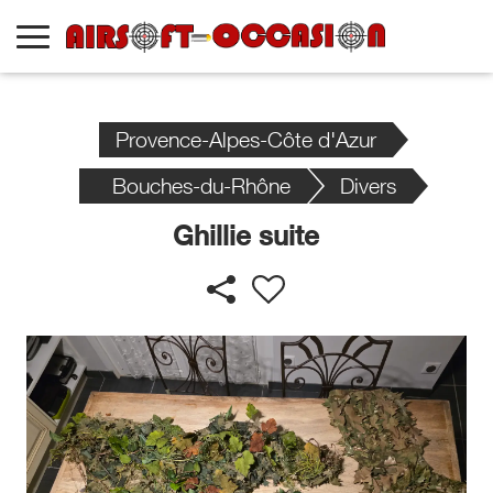
Provence-Alpes-Côte d'Azur
Bouches-du-Rhône
Divers
Ghillie suite