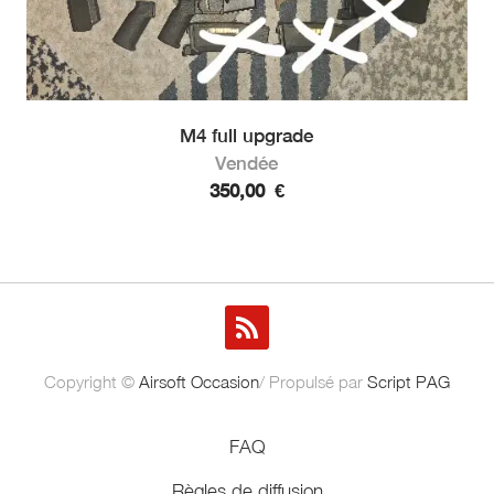
M4 full upgrade
Vendée
350,00
€
Copyright ©
Airsoft Occasion
/ Propulsé par
Script PAG
FAQ
Règles de diffusion