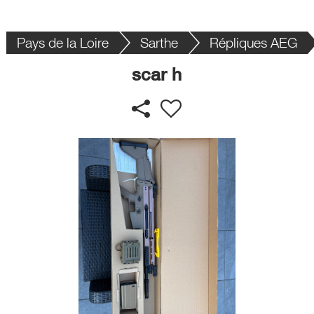
Pays de la Loire
Sarthe
Répliques AEG
scar h