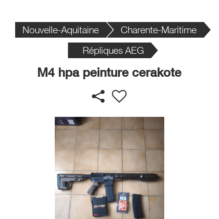
Nouvelle-Aquitaine
Charente-Maritime
Répliques AEG
M4 hpa peinture cerakote