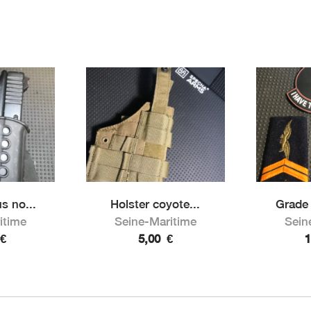
s no...
Holster coyote...
Grade m
itime
Seine-Maritime
Sein
€
5,00
€