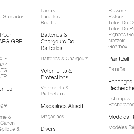
Lasers
Ressorts
e Grenades
Lunettes
Pistons
Red Dot
Têtes De Cy
Têtes De Pi
 Pour
Batteries &
Pignons Ge
Nozzels
 AEG GBB
Chargeurs De
Gearbox
Batteries
CO²
Batteries & Chargeurs
PaintBall
GAZ
PaintBall
AEG
Vêtements &
AEP
Protections
Echanges 
Vêtements &
Recherch
ernes
Protections
Echanges
Recherche
gle
Magasines Airsoft
Magasines
Modèles R
mme &
 Canon
Modèles Ré
Divers
éplique &