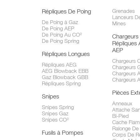
Répliques De Poing
Grenades
Lanceurs D
De Poing à Gaz
Mines
De Poing AEP
De Poing Au CO²
Chargeurs
De Poing Spring
Répliques
AEP
Répliques Longues
Chargeurs 
Répliques AEG
Chargeurs 
AEG Blowback EBB
Chargeurs 
Gaz Blowback GBB
Chargeurs 
Répliques Spring
Pièces Ext
Snipes
Anneaux
Snipes Spring
Attache San
Snipes Gaz
Bi-Pied
Snipes CO²
Cache Fla
Ralonge De
Fusils à Pompes
Corps De R