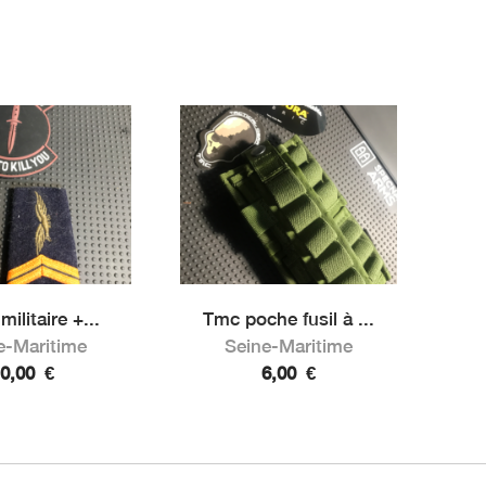
ilitaire +...
Tmc poche fusil à ...
e-Maritime
Seine-Maritime
10,00
€
6,00
€