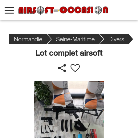
Normandie
Seine-Maritime
Divers
Lot complet airsoft