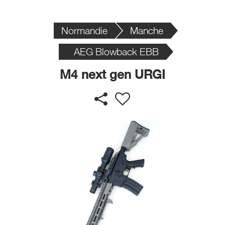
Normandie
Manche
AEG Blowback EBB
M4 next gen URGI