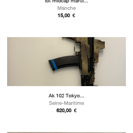
lot midcap marui...
Manche
15,00
€
Ak 102 Tokyo...
Seine-Maritime
620,00
€