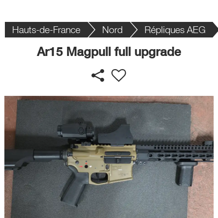
Hauts-de-France
Nord
Répliques AEG
Ar15 Magpull full upgrade