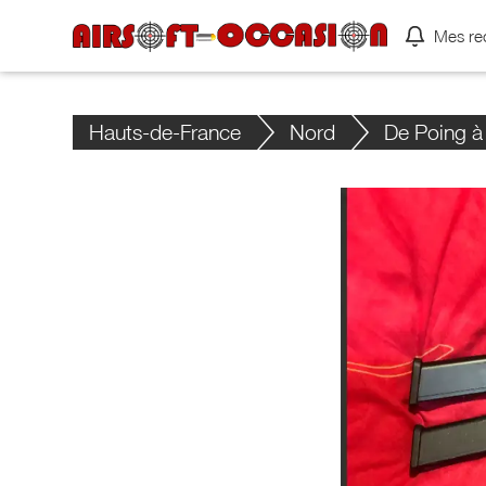
Mes re
Hauts-de-France
Nord
De Poing à