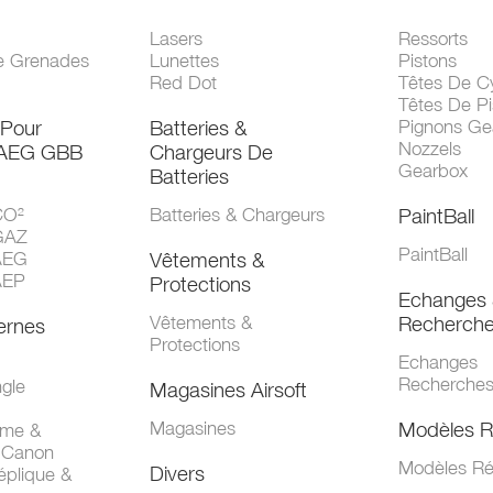
Lasers
Ressorts
e Grenades
Lunettes
Pistons
Red Dot
Têtes De Cy
Têtes De Pi
 Pour
Batteries &
Pignons Ge
Nozzels
 AEG GBB
Chargeurs De
Gearbox
Batteries
CO²
Batteries & Chargeurs
PaintBall
GAZ
PaintBall
AEG
Vêtements &
AEP
Protections
Echanges 
Vêtements &
Recherch
ernes
Protections
Echanges
Recherche
gle
Magasines Airsoft
Magasines
Modèles R
mme &
 Canon
Modèles Ré
Divers
éplique &