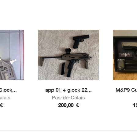
lock...
app 01 + glock 22...
M&P9 Cu
alais
Pas-de-Calais
€
200,00
€
1