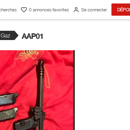
cherches
0
annonces favorites
Se connecter
DÉPO
 Gaz
AAP01