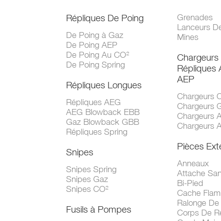
Répliques De Poing
Grenades
Lanceurs D
De Poing à Gaz
Mines
De Poing AEP
De Poing Au CO²
Chargeurs
De Poing Spring
Répliques
AEP
Répliques Longues
Chargeurs 
Répliques AEG
Chargeurs 
AEG Blowback EBB
Chargeurs 
Gaz Blowback GBB
Chargeurs 
Répliques Spring
Pièces Ext
Snipes
Anneaux
Snipes Spring
Attache San
Snipes Gaz
Bi-Pied
Snipes CO²
Cache Fla
Ralonge De
Fusils à Pompes
Corps De R