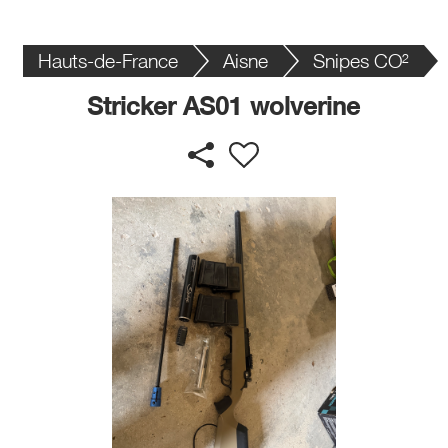
Hauts-de-France
Aisne
Snipes CO²
Stricker AS01 wolverine