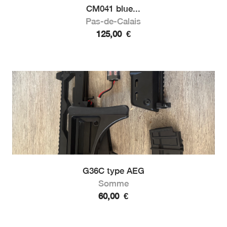
CM041 blue...
Pas-de-Calais
125,00
€
G36C type AEG
Somme
60,00
€