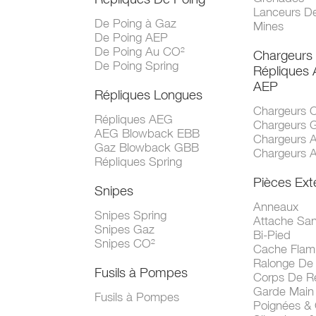
Lanceurs D
De Poing à Gaz
Mines
De Poing AEP
De Poing Au CO²
Chargeurs
De Poing Spring
Répliques
AEP
Répliques Longues
Chargeurs 
Répliques AEG
Chargeurs 
AEG Blowback EBB
Chargeurs 
Gaz Blowback GBB
Chargeurs 
Répliques Spring
Pièces Ext
Snipes
Anneaux
Snipes Spring
Attache San
Snipes Gaz
Bi-Pied
Snipes CO²
Cache Fla
Ralonge De
Fusils à Pompes
Corps De R
Garde Main
Fusils à Pompes
Poignées &