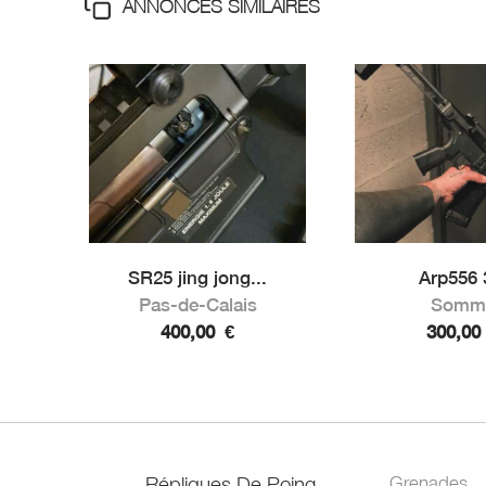
ANNONCES SIMILAIRES
SR25 jing jong...
Arp556 
Pas-de-Calais
Somm
400,00
€
300,0
Répliques De Poing
Grenades