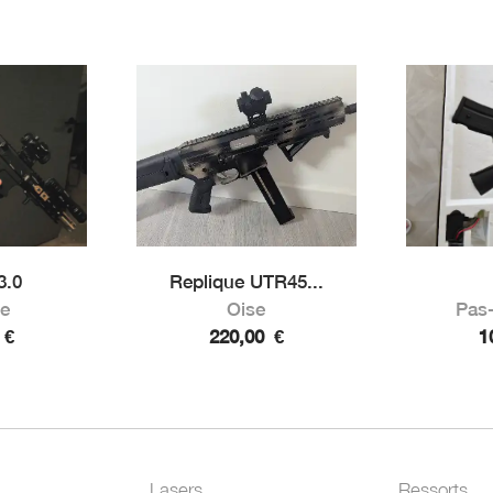
3.0
Replique UTR45...
e
Oise
Pas-
0
€
220,00
€
1
Lasers
Ressorts