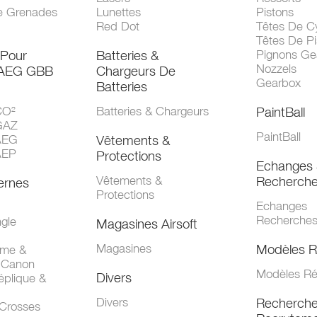
e Grenades
Lunettes
Pistons
Red Dot
Têtes De Cy
Têtes De Pi
 Pour
Batteries &
Pignons Ge
Nozzels
 AEG GBB
Chargeurs De
Gearbox
Batteries
CO²
Batteries & Chargeurs
PaintBall
GAZ
PaintBall
AEG
Vêtements &
AEP
Protections
Echanges 
Vêtements &
Recherch
ernes
Protections
Echanges
Recherche
gle
Magasines Airsoft
Magasines
Modèles R
mme &
 Canon
Modèles Ré
Divers
éplique &
Divers
Recherch
 Crosses