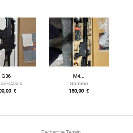
G36
M4...
de-Calais
Somme
00,00
€
150,00
€
Recherche Terrain