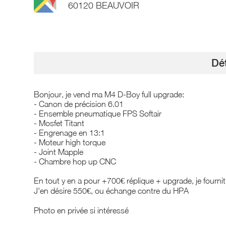
60120 BEAUVOIR
Dét
Bonjour, je vend ma M4 D-Boy full upgrade:
- Canon de précision 6.01
- Ensemble pneumatique FPS Softair
- Mosfet Titant
- Engrenage en 13:1
- Moteur high torque
- Joint Mapple
- Chambre hop up CNC
En tout y en a pour +700€ réplique + upgrade, je fourn
J'en désire 550€, ou échange contre du HPA
Photo en privée si intéressé