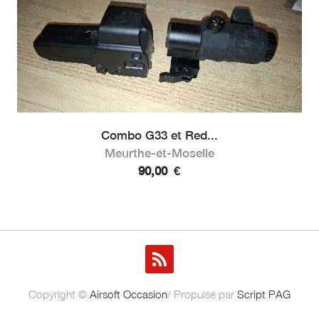
Combo G33 et Red...
Meurthe-et-Moselle
90,00
€
Copyright ©
Airsoft Occasion
/ Propulsé par
Script PAG