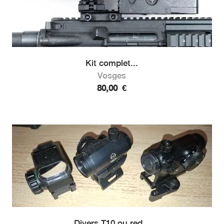
Kit complet...
Vosges
80,00
€
Divers T10 ou red...