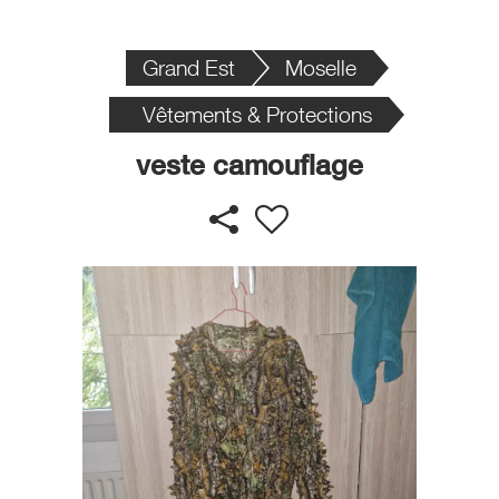
Grand Est
Moselle
Vêtements & Protections
veste camouflage