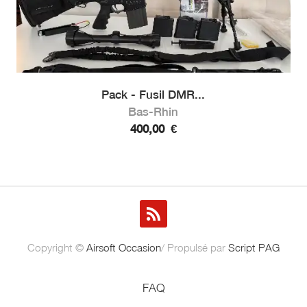
Pack - Fusil DMR...
Bas-Rhin
400,00
€
Copyright ©
Airsoft Occasion
/ Propulsé par
Script PAG
FAQ