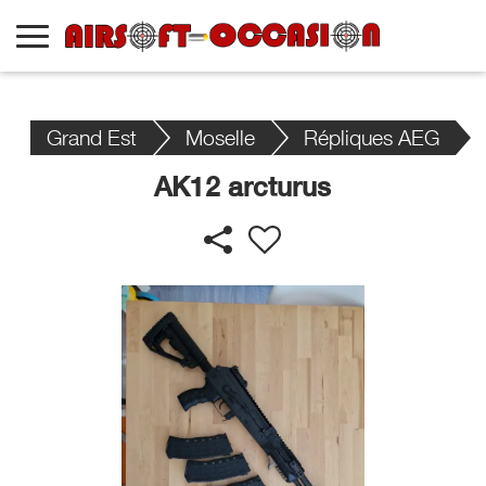
Grand Est
Moselle
Répliques AEG
AK12 arcturus