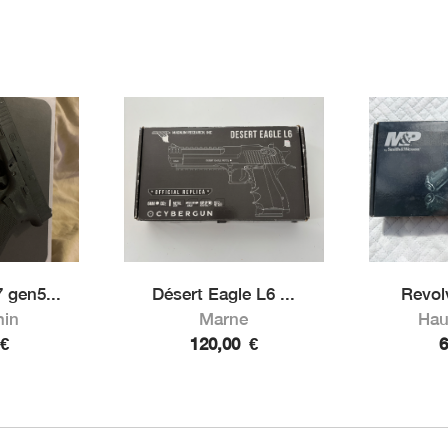
 gen5...
Désert Eagle L6 ...
Revol
hin
Marne
Hau
€
120,00
€