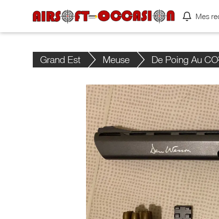
Mes re
Grand Est
Meuse
De Poing Au CO