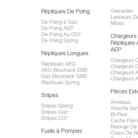
Répliques De Poing
Grenades
Lanceurs D
De Poing à Gaz
Mines
De Poing AEP
De Poing Au CO²
Chargeurs
De Poing Spring
Répliques
AEP
Répliques Longues
Chargeurs 
Répliques AEG
Chargeurs 
AEG Blowback EBB
Chargeurs 
Gaz Blowback GBB
Chargeurs 
Répliques Spring
Pièces Ext
Snipes
Anneaux
Snipes Spring
Attache San
Snipes Gaz
Bi-Pied
Snipes CO²
Cache Fla
Ralonge De
Fusils à Pompes
Corps De R