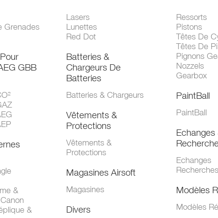
Lasers
Ressorts
e Grenades
Lunettes
Pistons
Red Dot
Têtes De Cy
Têtes De Pi
 Pour
Batteries &
Pignons Ge
Nozzels
 AEG GBB
Chargeurs De
Gearbox
Batteries
CO²
Batteries & Chargeurs
PaintBall
GAZ
PaintBall
AEG
Vêtements &
AEP
Protections
Echanges 
Vêtements &
Recherch
ernes
Protections
Echanges
Recherche
gle
Magasines Airsoft
Magasines
Modèles R
mme &
 Canon
Modèles Ré
Divers
éplique &