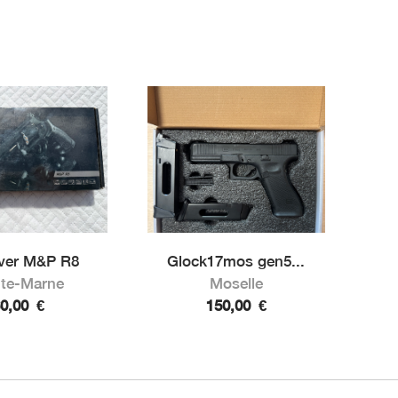
ver M&P R8
Glock17mos gen5...
te-Marne
Moselle
60,00
€
150,00
€