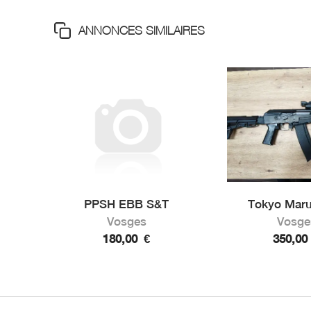
ANNONCES SIMILAIRES
PPSH EBB S&T
Tokyo Marui
Vosges
Vosge
180,00
€
350,0