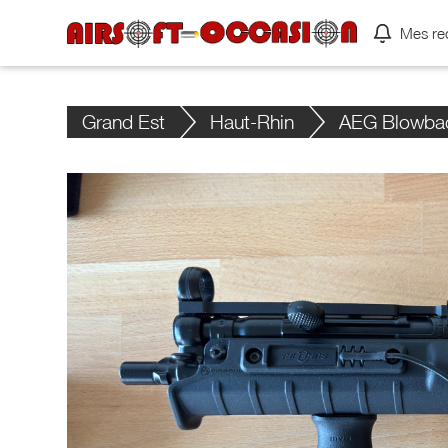
Mes re
Grand Est
Haut-Rhin
AEG Blowba