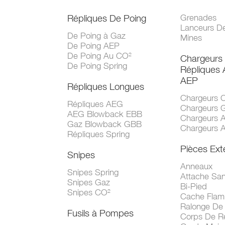
Répliques De Poing
Grenades
Lanceurs D
De Poing à Gaz
Mines
De Poing AEP
De Poing Au CO²
Chargeurs
De Poing Spring
Répliques
AEP
Répliques Longues
Chargeurs 
Répliques AEG
Chargeurs 
AEG Blowback EBB
Chargeurs 
Gaz Blowback GBB
Chargeurs 
Répliques Spring
Pièces Ext
Snipes
Anneaux
Snipes Spring
Attache San
Snipes Gaz
Bi-Pied
Snipes CO²
Cache Fla
Ralonge De
Fusils à Pompes
Corps De R