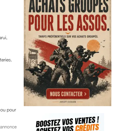
rui,
teries.
s ou pour
l'annonce