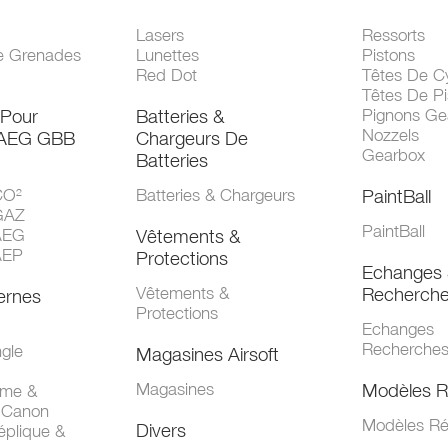
Lasers
Ressorts
e Grenades
Lunettes
Pistons
Red Dot
Têtes De Cy
Têtes De Pi
 Pour
Batteries &
Pignons Ge
Nozzels
 AEG GBB
Chargeurs De
Gearbox
Batteries
CO²
Batteries & Chargeurs
PaintBall
GAZ
PaintBall
AEG
Vêtements &
AEP
Protections
Echanges 
Vêtements &
Recherch
ernes
Protections
Echanges
Recherche
gle
Magasines Airsoft
Magasines
Modèles R
mme &
 Canon
Modèles Ré
Divers
éplique &