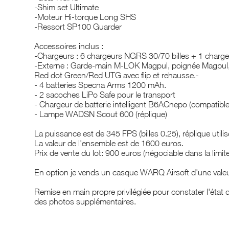
-Shim set Ultimate
-Moteur Hi-torque Long SHS
-Ressort SP100 Guarder
Accessoires inclus :
-Chargeurs : 6 chargeurs NGRS 30/70 billes + 1 charg
-Externe : Garde-main M-LOK Magpul, poignée Magpul, ra
Red dot Green/Red UTG avec flip et rehausse.-
- 4 batteries Specna Arms 1200 mAh.
- 2 sacoches LiPo Safe pour le transport
- Chargeur de batterie intelligent B6ACnepo (compatible L
- Lampe WADSN Scout 600 (réplique)
La puissance est de 345 FPS (billes 0.25), réplique utilis
La valeur de l'ensemble est de 1600 euros.
Prix de vente du lot: 900 euros (négociable dans la limit
En option je vends un casque WARQ Airsoft d'une valeu
Remise en main propre privilégiée pour constater l'état
des photos supplémentaires.