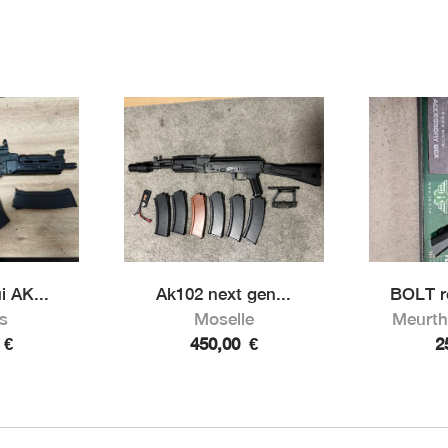
 AK...
Ak102 next gen...
BOLT ré
s
Moselle
Meurth
0
€
450,00
€
2