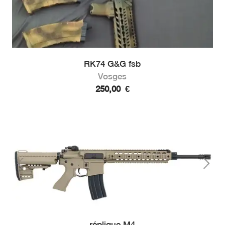
RK74 G&G fsb
Vosges
250,00
€
réplique M4