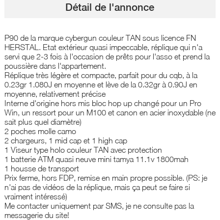
Détail de l'annonce
P90 de la marque cybergun couleur TAN sous licence FN
HERSTAL. Etat extérieur quasi impeccable, réplique qui n'a
servi que 2-3 fois à l'occasion de prêts pour l'asso et prend la
poussière dans l'appartement.
Réplique très légère et compacte, parfait pour du cqb, à la
0.23gr 1.080J en moyenne et lève de la 0.32gr à 0.90J en
moyenne, relativement précise
Interne d'origine hors mis bloc hop up changé pour un Pro
Win, un ressort pour un M100 et canon en acier inoxydable (ne
sait plus quel diamètre)
2 poches molle camo
2 chargeurs, 1 mid cap et 1 high cap
1 Viseur type holo couleur TAN avec protection
1 batterie ATM quasi neuve mini tamya 11.1v 1800mah
1 housse de transport
Prix ferme, hors FDP, remise en main propre possible. (PS: je
n'ai pas de vidéos de la réplique, mais ça peut se faire si
vraiment intéressé)
Me contacter uniquement par SMS, je ne consulte pas la
messagerie du site!