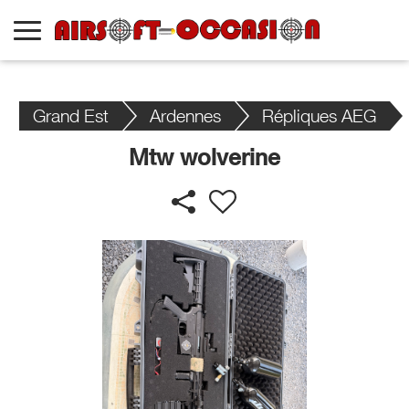
Grand Est
Ardennes
Répliques AEG
Mtw wolverine