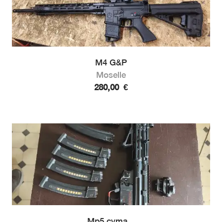
M4 G&P
Moselle
280,00
€
Mp5 cyma...