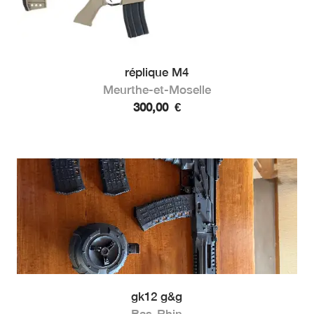
réplique M4
Meurthe-et-Moselle
300,00
€
gk12 g&g
Bas-Rhin