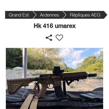
Grand Est
Ardennes
Répliques AEG
Hk 416 umarex