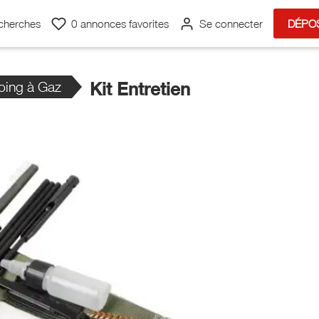
cherches
0
annonces favorites
Se connecter
DÉPO
oing à Gaz
Kit Entretien