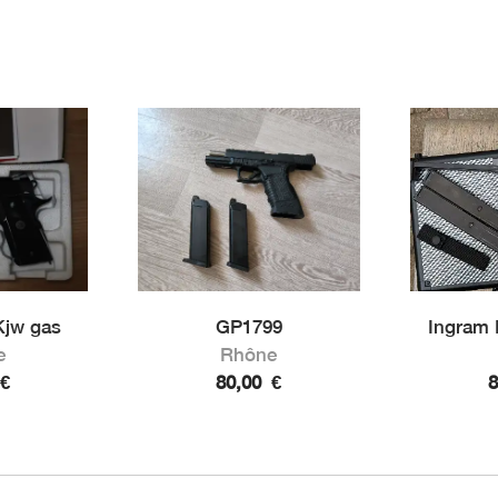
jw gas
GP1799
Ingram 
e
Rhône
€
80,00
€