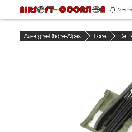
Mes re
Auvergne-Rhône-Alpes
Loire
De P