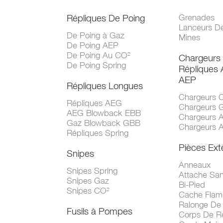
Répliques De Poing
Grenades
Lanceurs D
De Poing à Gaz
Mines
De Poing AEP
De Poing Au CO²
Chargeurs
De Poing Spring
Répliques
AEP
Répliques Longues
Chargeurs 
Répliques AEG
Chargeurs 
AEG Blowback EBB
Chargeurs 
Gaz Blowback GBB
Chargeurs 
Répliques Spring
Pièces Ext
Snipes
Anneaux
Snipes Spring
Attache San
Snipes Gaz
Bi-Pied
Snipes CO²
Cache Fla
Ralonge De
Fusils à Pompes
Corps De R