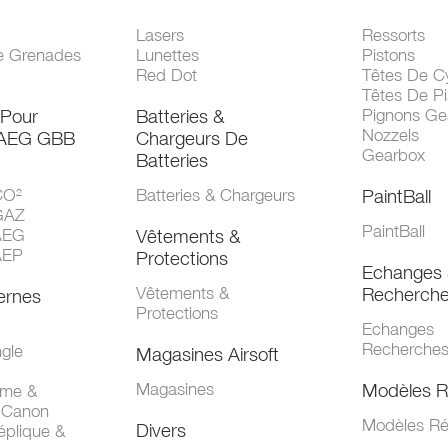
Lasers
Ressorts
e Grenades
Lunettes
Pistons
Red Dot
Têtes De Cy
Têtes De Pi
 Pour
Batteries &
Pignons Ge
Nozzels
 AEG GBB
Chargeurs De
Gearbox
Batteries
CO²
Batteries & Chargeurs
PaintBall
GAZ
PaintBall
AEG
Vêtements &
AEP
Protections
Echanges 
Vêtements &
Recherch
ernes
Protections
Echanges
Recherche
gle
Magasines Airsoft
Magasines
Modèles R
mme &
 Canon
Modèles Ré
Divers
éplique &