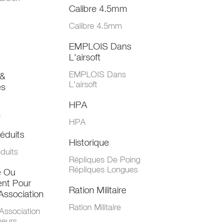
Calibre 4.5mm
Calibre 4.5mm
EMPLOIS Dans
L'airsoft
EMPLOIS Dans
&
L'airsoft
es
HPA
s
HPA
éduits
Historique
duits
Répliques De Poing
Répliques Longues
e Ou
nt Pour
Ration Militaire
Association
Ration Militaire
Association
ueurs