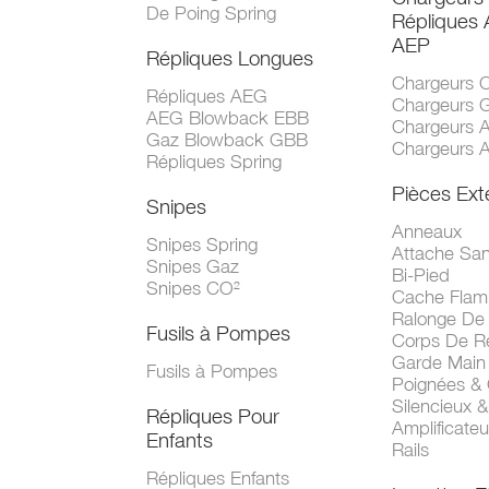
De Poing Spring
Répliques
AEP
Répliques Longues
Chargeurs 
Répliques AEG
Chargeurs 
AEG Blowback EBB
Chargeurs 
Gaz Blowback GBB
Chargeurs 
Répliques Spring
Pièces Ext
Snipes
Anneaux
Snipes Spring
Attache San
Snipes Gaz
Bi-Pied
Snipes CO²
Cache Fla
Ralonge De
Fusils à Pompes
Corps De R
Garde Main
Fusils à Pompes
Poignées &
Silencieux &
Répliques Pour
Amplificate
Enfants
Rails
Répliques Enfants