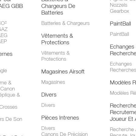
Nozzels
 AEG GBB
Chargeurs De
Gearbox
Batteries
CO²
Batteries & Chargeurs
PaintBall
GAZ
PaintBall
AEG
Vêtements &
AEP
Protections
Echanges 
Vêtements &
Recherch
ernes
Protections
Echanges
Recherche
gle
Magasines Airsoft
Magasines
Modèles R
mme &
 Canon
Modèles Ré
Divers
éplique &
Divers
Recherch
 Crosses
Recruteme
Pièces Intrenes
Joueur Et 
urs De Son
Divers
Recherche 
Canons De Précision
Recrute Jo