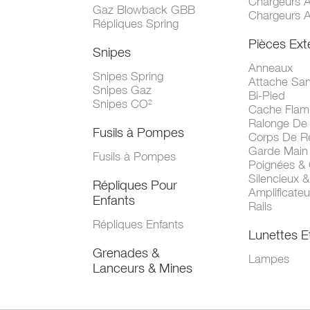
Chargeurs 
Gaz Blowback GBB
Chargeurs 
Répliques Spring
Pièces Ext
Snipes
Anneaux
Snipes Spring
Attache San
Snipes Gaz
Bi-Pied
Snipes CO²
Cache Fla
Ralonge De
Fusils à Pompes
Corps De R
Garde Main
Fusils à Pompes
Poignées &
Silencieux &
Répliques Pour
Amplificate
Enfants
Rails
Répliques Enfants
Lunettes E
Grenades &
Lampes
Lanceurs & Mines