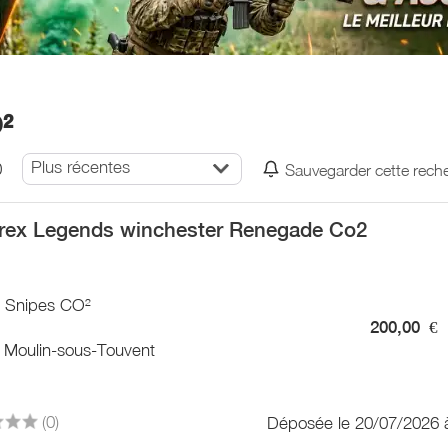
²
Plus récentes
0
Sauvegarder cette rech
ex Legends winchester Renegade Co2
/ Snipes CO²
200,00
€
 Moulin-sous-Touvent
(0)
Déposée le 20/07/2026 