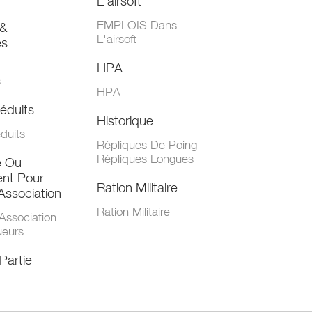
L'airsoft
EMPLOIS Dans
&
L'airsoft
es
HPA
s
HPA
éduits
Historique
duits
Répliques De Poing
Répliques Longues
e Ou
nt Pour
Ration Militaire
Association
Ration Militaire
Association
ueurs
Partie