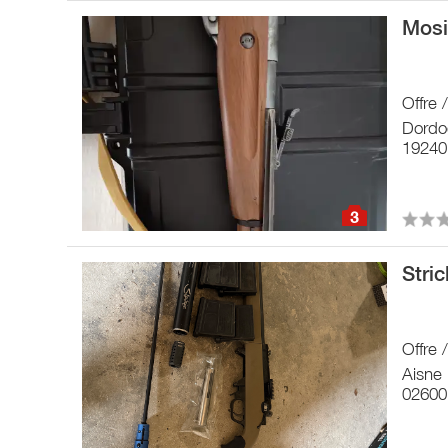
Mosi
Offre 
Dordo
19240
3
Stri
Offre 
Aisne
02600