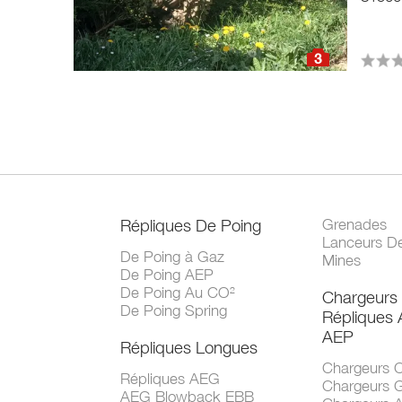
3
Répliques De Poing
Grenades
Lanceurs D
De Poing à Gaz
Mines
De Poing AEP
De Poing Au CO²
Chargeurs
De Poing Spring
Répliques
AEP
Répliques Longues
Chargeurs 
Répliques AEG
Chargeurs 
AEG Blowback EBB