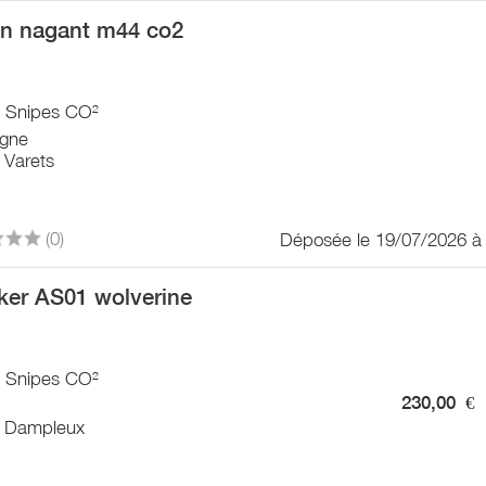
n nagant m44 co2
/ Snipes CO²
gne
 Varets
(0)
Déposée le 19/07/2026 à
cker AS01 wolverine
/ Snipes CO²
230,00
€
 Dampleux