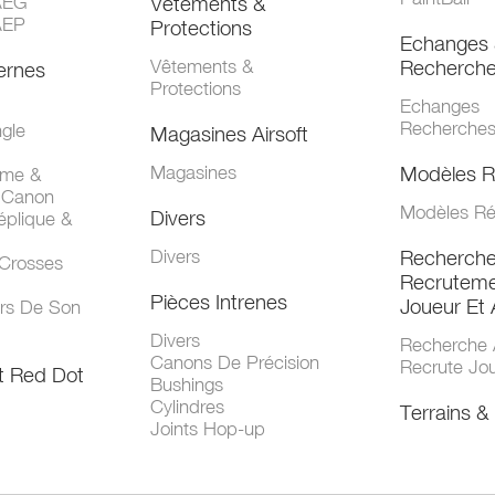
AEG
Vêtements &
AEP
Protections
Echanges 
Vêtements &
Recherch
ernes
Protections
Echanges
Recherche
gle
Magasines Airsoft
Magasines
Modèles R
mme &
 Canon
Modèles Ré
Divers
éplique &
Divers
Recherch
 Crosses
Recruteme
Pièces Intrenes
Joueur Et 
urs De Son
Divers
Recherche 
Canons De Précision
Recrute Jo
t Red Dot
Bushings
Cylindres
Terrains & 
Joints Hop-up