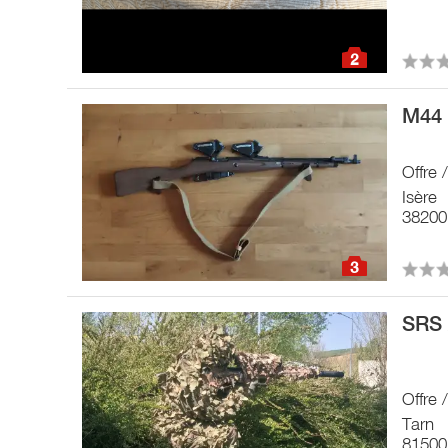
2
M44 
Offre 
Isère
38200
3
SRS 
Offre 
Tarn
81500