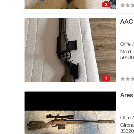
2
AAC 
Offre 
Nord
59580
1
Ares
Offre 
Giron
33320