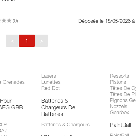
(0)
Déposée le 18/05/2026 à
<
1
>
Lasers
Ressorts
e Grenades
Lunettes
Pistons
Red Dot
Têtes De Cy
Têtes De Pi
 Pour
Batteries &
Pignons Ge
Nozzels
 AEG GBB
Chargeurs De
Gearbox
Batteries
CO²
Batteries & Chargeurs
PaintBall
GAZ
PaintBall